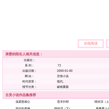
在线阅读
亲爱的陌生人相关信息：
出版社：
系 列：
72
出版日期：
2000-01-00
网 站：
言情小说
时代背景：
现代,
情节分类：
破镜重圆
古灵小说作品集推荐
温柔怒相公
恶羊扑郎
情丝泪（上
笑问生死缘
情丝泪（下）
最毒男人