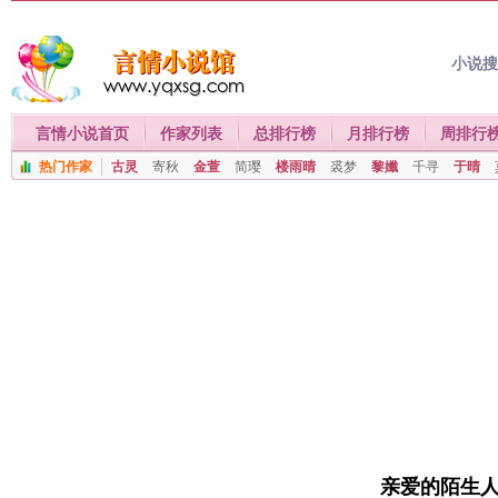
小说
言情小说首页
作家列表
总排行榜
月排行榜
周排行
热门作家
古灵
寄秋
金萱
简璎
楼雨晴
裘梦
黎孅
千寻
于晴
亲爱的陌生