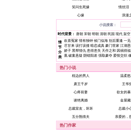
笑问生死缘
情丝泪
心缘
浪漫
小说搜索：
时代背景：
唐朝
宋朝
明朝
清朝
民国
现代
架空
欢喜冤家
情有独钟
候门似海
别后重逢
一见
情
尽甘来
误打误撞
暗恋成真
豪门世家
江湖恩
节
娇子
黑帮情仇
患得患失
天作之和
因祸得福
分
凰
破案悬疑
阴错阳差
强取豪夺
爱恨交织
类
热门小说
枕边的男人
温柔怒
肃王千岁
王爷
心疼前妻
欲女的暴
谢绝离婚
金屋藏
总裁室友，坏坏
总裁小
五分熟情夫
亲爱的，
热门作家