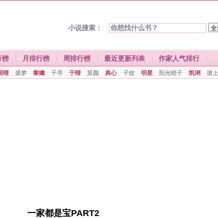
小说搜索：
行榜
月排行榜
周排行榜
最近更新列表
作家人气排行
雨晴
裘梦
黎孅
千寻
于晴
莫颜
典心
子纹
明星
阳光晴子
凯琍
谢
一家都是宝PART2