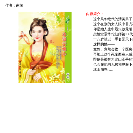
作者：
南绫
内容简介：
这个风华绝代的清美男子
这个在别的女人眼中非凡
却是她人生中最失败最引以
想她堂堂华佗仙师第27代
十八岁就以一手名誉天下的
这样的她——
竟然、竟然会收一个医痴
再加上这个死东西在人后又
即使是被誉为冰山圣手的
也会在他的无赖和厚脸下
冰山崩塌……