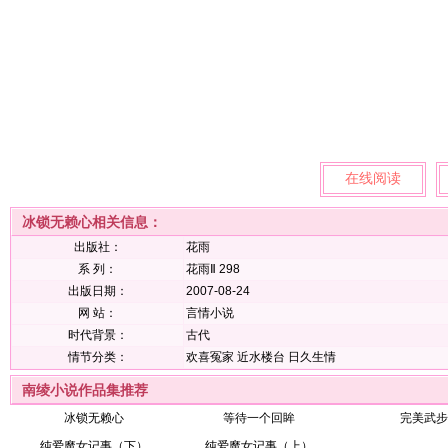
在线阅读
冰锁无赖心相关信息：
出版社：
花雨
系 列：
花雨Ⅱ 298
出版日期：
2007-08-24
网 站：
言情小说
时代背景：
古代
情节分类：
欢喜冤家
近水楼台
日久生情
南绫小说作品集推荐
冰锁无赖心
等待一个回眸
完美武步
纯爱魔女记事（下）
纯爱魔女记事（上）