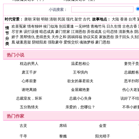
小说搜索：
时代背景：
唐朝
宋朝
明朝
清朝
民国
现代
架空
古代
故事地点：
大陆
香港
台湾
欢喜冤家
情有独钟
候门似海
别后重逢
一见钟情
青梅竹马
日久生情
古色古香
情
尽甘来
误打误撞
暗恋成真
豪门世家
江湖恩怨
弄假成真
公司恋情
清新隽永
阴
节
娇子
黑帮情仇
患得患失
天作之和
因祸得福
协议买卖
家族恩怨
浪子回头
久别
分
凰
破案悬疑
阴错阳差
强取豪夺
爱恨交织
魂驰梦移
豪门恩怨
类
热门小说
枕边的男人
温柔怒相公
妻凭子贵
肃王千岁
王爷惧内
总裁酷爸
心疼前妻
欲女的暴君前夫
恶羊扑郎
谢绝离婚
金屋藏艳妻
伤心大老
总裁室友，坏坏
总裁小心失身
说好了不结
五分熟情夫
亲爱的，您哪位？
不乖小娇
热门作家
古灵
席绢
金萱
千寻
黎孅
阳光晴子