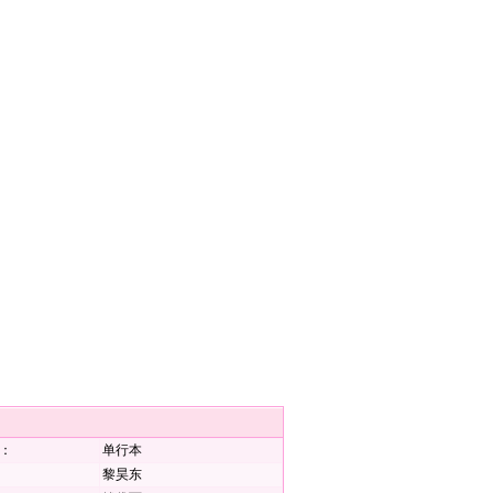
：
单行本
：
黎昊东