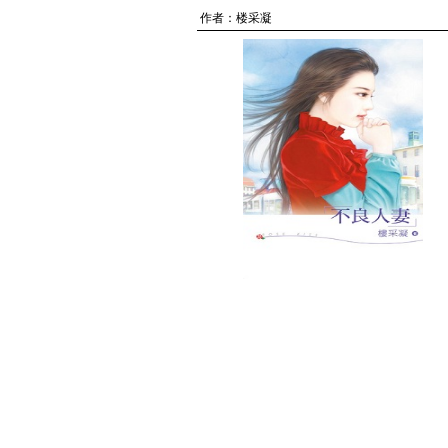
作者：
楼采凝