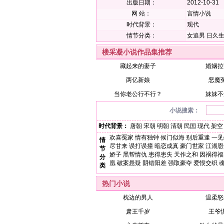
出版日期：
2012-10-31
网 站：
言情小说
时代背景：
现代
情节分类：
女追男
日久
楼采凝小说作品集推荐
藏起来的妻子
婚姻拉
两亿新娘
恶魔
当你老公行不行？
妹妹不
小说搜索：
时代背景：
唐朝
宋朝
明朝
清朝
民国
现代
架空
欢喜冤家
情有独钟
候门似海
别后重逢
一见
情
尽甘来
误打误撞
暗恋成真
豪门世家
江湖恩
节
娇子
黑帮情仇
患得患失
天作之和
因祸得福
分
凰
破案悬疑
阴错阳差
强取豪夺
爱恨交织
类
热门小说
枕边的男人
温柔怒
肃王千岁
王爷