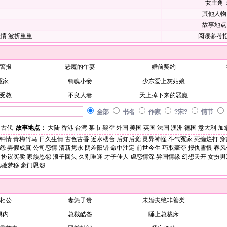
女主角
其他人物
故事地点
生情
波折重重
阅读参考指
警报
恶魔的午妻
婚前契约
冤家
销魂小妾
少东爱上灰姑娘
受教
不良人妻
天上掉下来的恶魔
全部
书名
作家
?宋?
情节
古代
故事地点：
大陆
香港
台湾
某市
架空
外国
美国
英国
法国
澳洲
德国
意大利
加
钟情
青梅竹马
日久生情
古色古香
近水楼台
后知后觉
灵异神怪
斗气冤家
死缠烂打
穿
怨
弄假成真
公司恋情
清新隽永
阴差阳错
命中注定
前世今生
巧取豪夺
报仇雪恨
春风
协议买卖
家族恩怨
浪子回头
久别重逢
才子佳人
虐恋情深
异国情缘
幻想天开
女扮男
魂驰梦移
豪门恩怨
相公
妻凭子贵
未婚夫绝非善类
惧内
总裁酷爸
睡上总裁床