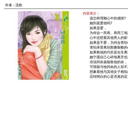
作者：
流歌
内容简介：
该怎样理顺心中的感情?
她到底爱他吗?
如果是爱，
为何会一而再、再而三地
心中还想着其他男人的影
如果是不爱，为何会害怕
害怕承受离别那撕裂般的
如果救他的代价是在生离
她宁愿自己心碎地离开也
传说同命蛊能救他的命，
可惜能与他同命的人却不
想象着他与其他女子相知
迟钝明白的心是否真的迟