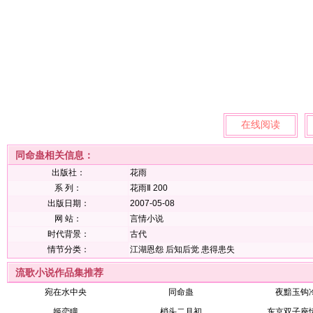
在线阅读
同命蛊相关信息：
出版社：
花雨
系 列：
花雨Ⅱ 200
出版日期：
2007-05-08
网 站：
言情小说
时代背景：
古代
情节分类：
江湖恩怨
后知后觉
患得患失
流歌小说作品集推荐
宛在水中央
同命蛊
夜黯玉钩
姬恋瞳
梢头二月初
东京双子座