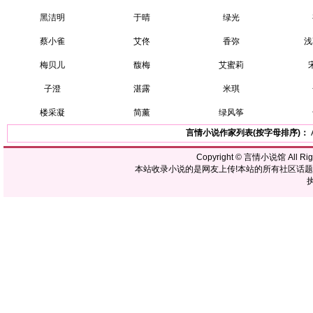
黑洁明
于晴
绿光
蔡小雀
艾佟
香弥
浅
梅贝儿
馥梅
艾蜜莉
子澄
湛露
米琪
楼采凝
简薰
绿风筝
言情小说作家列表(按字母排序)：
Copyright ©
言情小说馆
All R
本站收录小说的是网友上传!本站的所有社区话
执