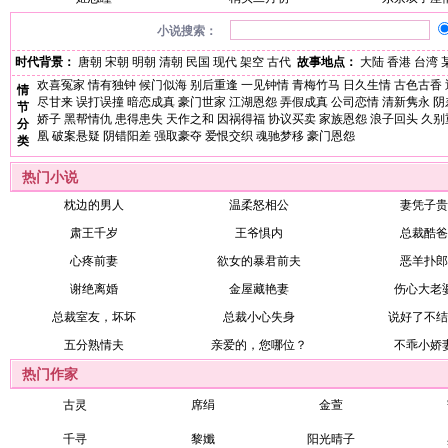
小说搜索：
时代背景：
唐朝
宋朝
明朝
清朝
民国
现代
架空
古代
故事地点：
大陆
香港
台湾
欢喜冤家
情有独钟
候门似海
别后重逢
一见钟情
青梅竹马
日久生情
古色古香
情
尽甘来
误打误撞
暗恋成真
豪门世家
江湖恩怨
弄假成真
公司恋情
清新隽永
阴
节
娇子
黑帮情仇
患得患失
天作之和
因祸得福
协议买卖
家族恩怨
浪子回头
久别
分
凰
破案悬疑
阴错阳差
强取豪夺
爱恨交织
魂驰梦移
豪门恩怨
类
热门小说
枕边的男人
温柔怒相公
妻凭子贵
肃王千岁
王爷惧内
总裁酷爸
心疼前妻
欲女的暴君前夫
恶羊扑郎
谢绝离婚
金屋藏艳妻
伤心大老
总裁室友，坏坏
总裁小心失身
说好了不结
五分熟情夫
亲爱的，您哪位？
不乖小娇
热门作家
古灵
席绢
金萱
千寻
黎孅
阳光晴子