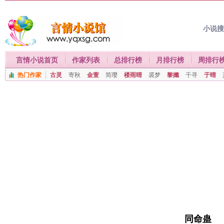
小说
言情小说首页
作家列表
总排行榜
月排行榜
周排行
热门作家
古灵
寄秋
金萱
简璎
楼雨晴
裘梦
黎孅
千寻
于晴
同命蛊