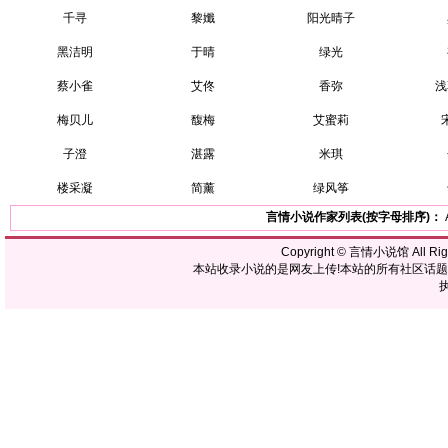
千寻
黎孅
阳光晴子
黑洁明
于晴
绿光
蔡小雀
艾佟
香弥
浅
梅贝儿
馥梅
艾蜜莉
子澄
湛露
米琪
楼采凝
简薰
绿风筝
言情小说作家列表(按字母排序)：
Copyright ©
言情小说馆
All R
本站收录小说的是网友上传!本站的所有社区话
执