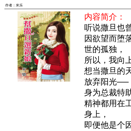
作者：
米乐
内容简介：
听说撒旦也
因欲望而堕
世的孤独，
所以，我向
想当撒旦的
放弃阳光──
身为总裁特
精神都用在
身上，
即便他是个