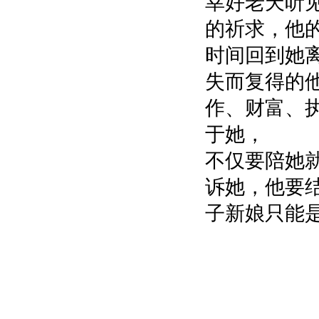
幸好老天听
的祈求，他
时间回到她
失而复得的
作、财富、
于她，
不仅要陪她
诉她，他要
子新娘只能