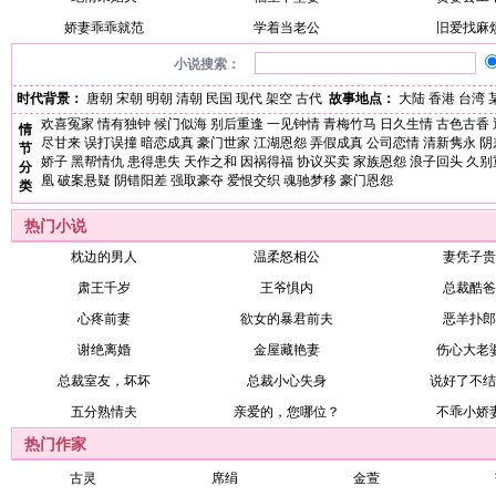
娇妻乖乖就范
学着当老公
旧爱找麻
小说搜索：
时代背景：
唐朝
宋朝
明朝
清朝
民国
现代
架空
古代
故事地点：
大陆
香港
台湾
欢喜冤家
情有独钟
候门似海
别后重逢
一见钟情
青梅竹马
日久生情
古色古香
情
尽甘来
误打误撞
暗恋成真
豪门世家
江湖恩怨
弄假成真
公司恋情
清新隽永
阴
节
娇子
黑帮情仇
患得患失
天作之和
因祸得福
协议买卖
家族恩怨
浪子回头
久别
分
凰
破案悬疑
阴错阳差
强取豪夺
爱恨交织
魂驰梦移
豪门恩怨
类
热门小说
枕边的男人
温柔怒相公
妻凭子贵
肃王千岁
王爷惧内
总裁酷爸
心疼前妻
欲女的暴君前夫
恶羊扑郎
谢绝离婚
金屋藏艳妻
伤心大老
总裁室友，坏坏
总裁小心失身
说好了不结
五分熟情夫
亲爱的，您哪位？
不乖小娇
热门作家
古灵
席绢
金萱