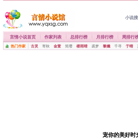
小说
言情小说首页
作家列表
总排行榜
月排行榜
周排行
热门作家
古灵
寄秋
金萱
简璎
楼雨晴
裘梦
黎孅
千寻
于晴
宠你的美好时