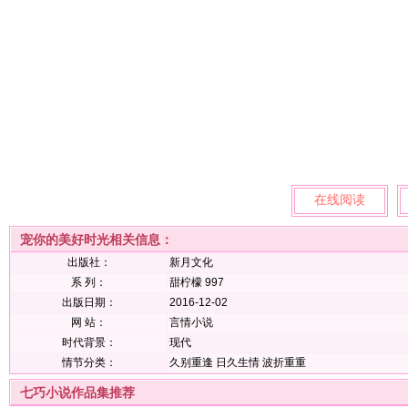
在线阅读
宠你的美好时光相关信息：
出版社：
新月文化
系 列：
甜柠檬 997
出版日期：
2016-12-02
网 站：
言情小说
时代背景：
现代
情节分类：
久别重逢
日久生情
波折重重
七巧小说作品集推荐