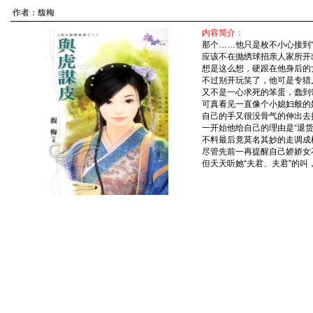
作者：
馥梅
内容简介：
那个……他只是枚不小心接到“
应该不在抛绣球招亲人家所开
想是这么想，硬跟在他身后的
不过别开玩笑了，他可是专猎人
又不是一心求死的笨蛋，蠢到
可真看见一直像个小媳妇般的
自己的手又很没骨气的伸出去
一开始他给自己的理由是“退货
不料最后竟莫名其妙的走调成
尽管先前一再提醒自己娇娇女
但天天听她“夫君、夫君”的