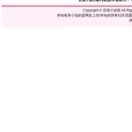
言情小说作家列表(按字母排序)：
Copyright ©
言情小说馆
All R
本站收录小说的是网友上传!本站的所有社区话
执