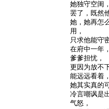
她独守空闺
罢了，既然
她，她再怎
用，
只求他能守
在府中一年
爹爹担忧，
更因为放不
能远远看着
她其实真的
冷言嘲讽是
气怒，