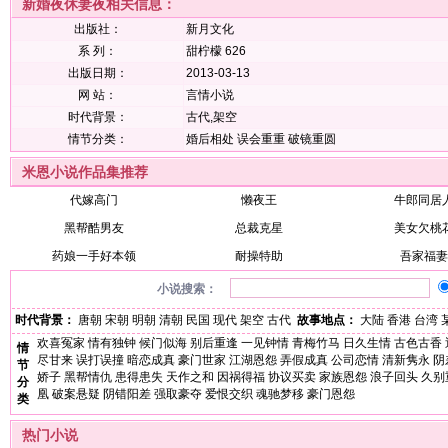
新婚夜休妻夜相关信息：
出版社：
新月文化
系 列：
甜柠檬 626
出版日期：
2013-03-13
网 站：
言情小说
时代背景：
古代,架空
情节分类：
婚后相处
误会重重
破镜重圆
米恩小说作品集推荐
代嫁高门
懒夜王
牛郎同居
黑帮酷男友
总裁克星
美女欠桃
药娘一手好本领
耐操特助
吾家福妻
小说搜索：
时代背景：
唐朝
宋朝
明朝
清朝
民国
现代
架空
古代
故事地点：
大陆
香港
台湾
欢喜冤家
情有独钟
候门似海
别后重逢
一见钟情
青梅竹马
日久生情
古色古香
情
尽甘来
误打误撞
暗恋成真
豪门世家
江湖恩怨
弄假成真
公司恋情
清新隽永
阴
节
娇子
黑帮情仇
患得患失
天作之和
因祸得福
协议买卖
家族恩怨
浪子回头
久别
分
凰
破案悬疑
阴错阳差
强取豪夺
爱恨交织
魂驰梦移
豪门恩怨
类
热门小说