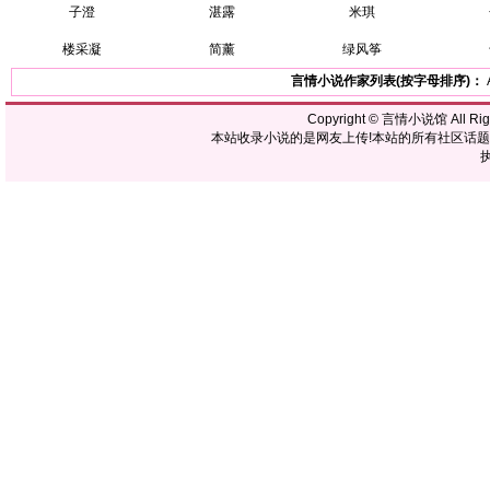
子澄
湛露
米琪
楼采凝
简薰
绿风筝
言情小说作家列表(按字母排序)：
Copyright ©
言情小说馆
All R
本站收录小说的是网友上传!本站的所有社区话
执