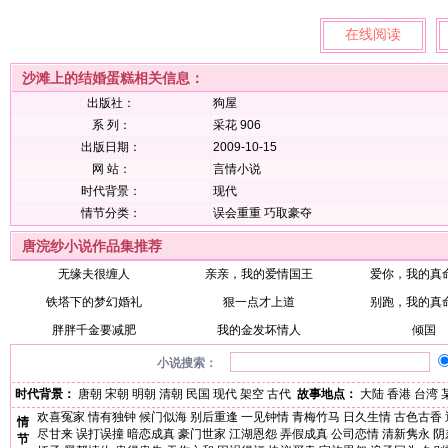
在线阅读
沙滩上的结婚蛋糕相关信息：
出版社：
狗屋
系 列：
采花 906
出版日期：
2009-10-15
网 站：
言情小说
时代背景：
现代
情节分类：
误会重重
巧取豪夺
唐浣纱小说作品集推荐
无缘夫很缠人
亲亲，我的爱情国王
爱你，我的真
铁塔下的梦幻婚礼
狠一点才上道
别跑，我的真
胖胖千金要减肥
我的金发坏情人
倾国
小说搜索：
时代背景：
唐朝
宋朝
明朝
清朝
民国
现代
架空
古代
故事地点：
大陆
香港
台湾
欢喜冤家
情有独钟
候门似海
别后重逢
一见钟情
青梅竹马
日久生情
古色古香
情
尽甘来
误打误撞
暗恋成真
豪门世家
江湖恩怨
弄假成真
公司恋情
清新隽永
阴
节