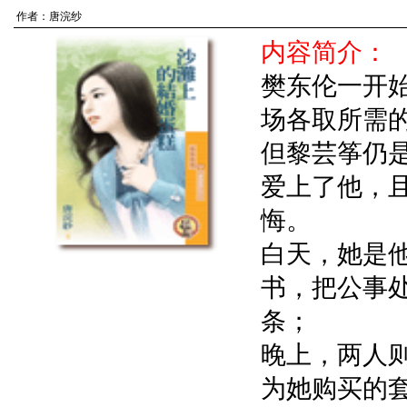
作者：
唐浣纱
内容简介：
樊东伦一开
场各取所需
但黎芸筝仍
爱上了他，
悔。
白天，她是
书，把公事
条；
晚上，两人
为她购买的