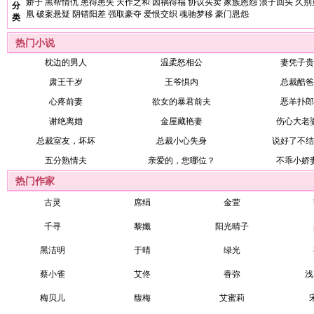
娇子
黑帮情仇
患得患失
天作之和
因祸得福
协议买卖
家族恩怨
浪子回头
久别
分
凰
破案悬疑
阴错阳差
强取豪夺
爱恨交织
魂驰梦移
豪门恩怨
类
热门小说
枕边的男人
温柔怒相公
妻凭子贵
肃王千岁
王爷惧内
总裁酷爸
心疼前妻
欲女的暴君前夫
恶羊扑郎
谢绝离婚
金屋藏艳妻
伤心大老
总裁室友，坏坏
总裁小心失身
说好了不结
五分熟情夫
亲爱的，您哪位？
不乖小娇
热门作家
古灵
席绢
金萱
千寻
黎孅
阳光晴子
黑洁明
于晴
绿光
蔡小雀
艾佟
香弥
浅
梅贝儿
馥梅
艾蜜莉