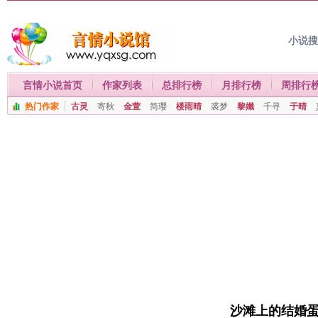
小说
言情小说首页
作家列表
总排行榜
月排行榜
周排行
热门作家
古灵
寄秋
金萱
简璎
楼雨晴
裘梦
黎孅
千寻
于晴
沙滩上的结婚