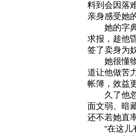
料到会因落
亲身感受她的
她的字典
求报，趁他
签了卖身为
她很懂物
道让他做苦
帐簿，效益
久了他忽
面文弱、暗
还不若她直
“在这儿有