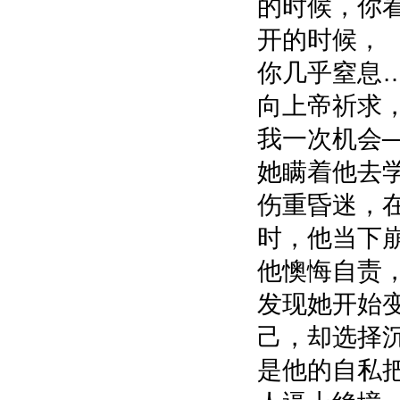
的时候，你
开的时候，
你几乎窒息
向上帝祈求
我一次机会─
她瞒着他去
伤重昏迷，
时，他当下
他懊悔自责
发现她开始
己，却选择
是他的自私