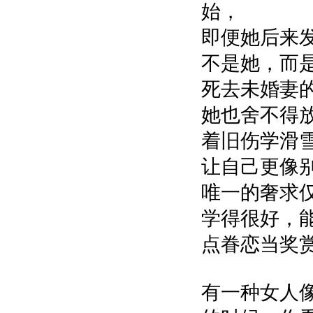
始，
即便她后来
不是她，而
死去未婚妻
她也舍不得
着旧伤学滑
让自己更像
唯一的奢求
学得很好，
点眷恋当奖
有一种女人