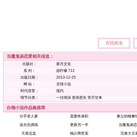
在线阅读
当魔鬼谈恋爱相关信息：
出版社：
新月文化
系 列：
甜柠檬 712
出版日期：
2013-12-25
网 站：
言情小说
时代背景：
现代
情节分类：
一往情深
患得患失
苦尽甘来
白翎小说作品集推荐
分手变人妻
宠妻终身职
教父的晚餐
追夫先调戏
更新另一半
当魔鬼谈恋
天菜总监
独占两世宠
完食大主