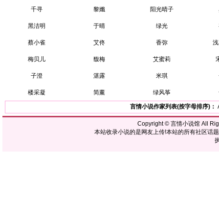
千寻
黎孅
阳光晴子
黑洁明
于晴
绿光
蔡小雀
艾佟
香弥
浅
梅贝儿
馥梅
艾蜜莉
子澄
湛露
米琪
楼采凝
简薰
绿风筝
言情小说作家列表(按字母排序)：
Copyright ©
言情小说馆
All R
本站收录小说的是网友上传!本站的所有社区话
执