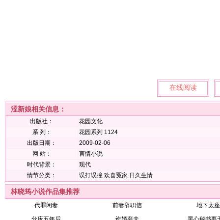
在线阅读
涩新娘相关信息：
出版社：
花园文化
系 列：
花园系列 1124
出版日期：
2009-02-06
网 站：
言情小说
时代背景：
现代
情节分类：
误打误撞
欢喜冤家
日久生情
林晓筠小说作品集推荐
代罪闲妻
前妻辞职信
地下太座
分床五年后
诈婚弃夫
黑心秘书耍