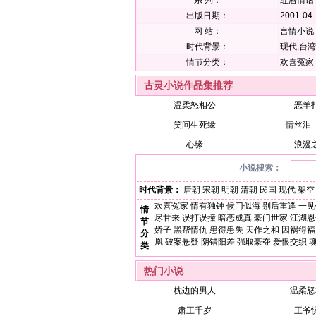
系 列：
红唇情话
出版日期：
2001-04
网 站：
言情小说
时代背景：
现代,台湾
情节分类：
欢喜冤家
古灵小说作品集推荐
温柔怒相公
恶羊
笑问生死缘
情丝泪
心缘
浪漫
小说搜索：
时代背景：
唐朝
宋朝
明朝
清朝
民国
现代
架空
欢喜冤家
情有独钟
候门似海
别后重逢
一见
情
尽甘来
误打误撞
暗恋成真
豪门世家
江湖恩
节
娇子
黑帮情仇
患得患失
天作之和
因祸得福
分
凰
破案悬疑
阴错阳差
强取豪夺
爱恨交织
类
热门小说
枕边的男人
温柔怒
肃王千岁
王爷