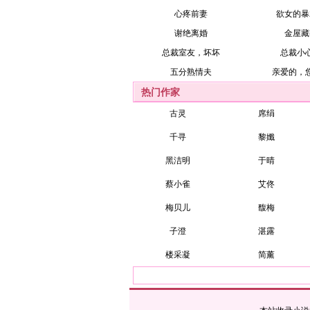
心疼前妻
欲女的暴
谢绝离婚
金屋藏
总裁室友，坏坏
总裁小
五分熟情夫
亲爱的，
热门作家
古灵
席绢
千寻
黎孅
黑洁明
于晴
蔡小雀
艾佟
梅贝儿
馥梅
子澄
湛露
楼采凝
简薰