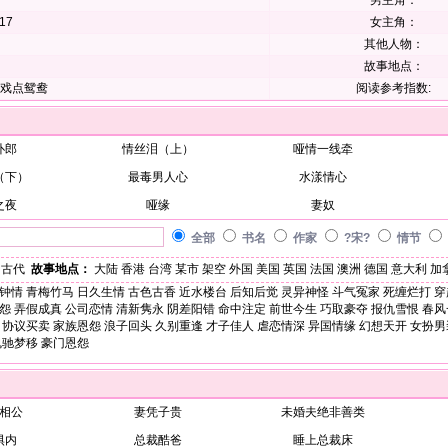
男主角：
-17
女主角：
其他人物：
故事地点：
戏点鸳鸯
阅读参考指数:
扑郎
情丝泪（上）
哑情一线牵
（下）
最毒男人心
水漾情心
之夜
哑缘
妻奴
全部
书名
作家
?宋?
情节
古代
故事地点：
大陆
香港
台湾
某市
架空
外国
美国
英国
法国
澳洲
德国
意大利
加
钟情
青梅竹马
日久生情
古色古香
近水楼台
后知后觉
灵异神怪
斗气冤家
死缠烂打
穿
怨
弄假成真
公司恋情
清新隽永
阴差阳错
命中注定
前世今生
巧取豪夺
报仇雪恨
春风
协议买卖
家族恩怨
浪子回头
久别重逢
才子佳人
虐恋情深
异国情缘
幻想天开
女扮男
魂驰梦移
豪门恩怨
相公
妻凭子贵
未婚夫绝非善类
惧内
总裁酷爸
睡上总裁床