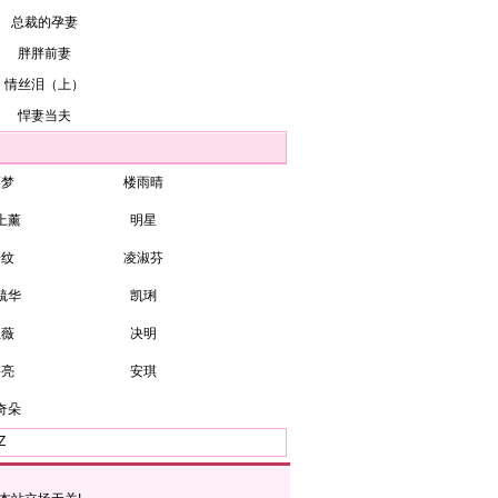
总裁的孕妻
胖胖前妻
情丝泪（上）
悍妻当夫
裘梦
楼雨晴
上薰
明星
子纹
凌淑芬
毓华
凯琍
伍薇
决明
湛亮
安琪
奇朵
Z