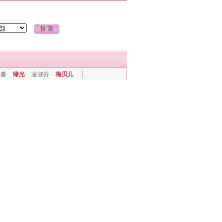
上薰
绿光
凌淑芬
梅贝儿