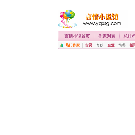
言情小说首页
作家列表
总排
热门作家
古灵
寄秋
金萱
简璎
楼