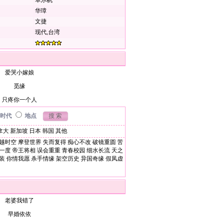
卓尔帆
华璋
文捷
现代,台湾
爱哭小嫁娘
觅缘
只疼你一个人
时代
地点
拿大
新加坡
日本
韩国
其他
越时空
摩登世界
失而复得
痴心不改
破镜重圆
苦
一度
帝王将相
误会重重
青春校园
细水长流
天之
装
你情我愿
杀手情缘
架空历史
异国奇缘
假凤虚
老婆我错了
早婚依依