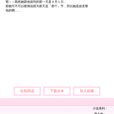
呃～～既然她跟他谈判的那一天是４月１日，
那她可不可以硬拗说因为那天是「那个」节，所以她是故意整
他的啊……
在线阅读
下载全本
加入收藏
小说系列：