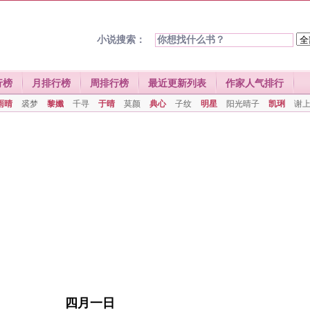
小说搜索：
行榜
月排行榜
周排行榜
最近更新列表
作家人气排行
雨晴
裘梦
黎孅
千寻
于晴
莫颜
典心
子纹
明星
阳光晴子
凯琍
谢
四月一日