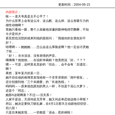
更新时间：2004-09-15
内容简介：
唉～～老天爷真是太不公平了！
为什么世界上会有这么冷、这么酷、这么帅、这么有吸引力的
雄性动物咧？
害她只看他一眼，整个人就被他深邃的眼神电得茫酥酥，不知
今夕是何夕，
甚至想也没想的就来到他的面前问：「我做你的女朋友好不
好？」
哇哩咧～～她她她……怎么会这么厚脸皮啊？他一定会讨厌她
了啦……
「好！」冷冷淡淡、没有表情的声音。
咦咦咦？他他他……在说虾米碗糕？他竟然说「好」？？？
嗯～～可是，这样莫名其妙的「结合」，会不会有「后遗症」
啊？
果然，某年某月的某一日，
她不但在他的相簿里发现他有一个非常亲密的「闺中密友」，
还分别接到他「三个未婚妻」的「长途热线」！
呜呜呜～～原来他也跟别的男人一样，不但是个花心大萝卜，
还是个「同志」，
她那A这呢啊衰？不过──没关系！
人家不是说，天涯何处无芳草，她又何必单恋他这根小草呢？
所以，她决定要快刀斩乱麻，在4月1日那天主动跟他切切切，
切八段！
只是后来她发现……一切都是「误会」惹的祸啦！