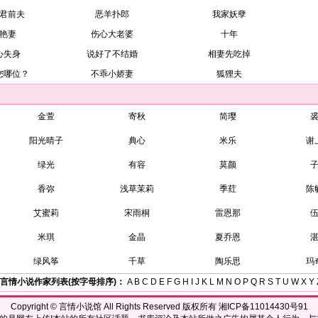
君前夫
恶羊扑郎
我家妖孽
艳妻
伤心大老婆
十年
心失身
说好了不结婚
相妻先吃掉
您哪位？
不乖小娇妻
狐狸夫
金萱
寄秋
简璎
阳光晴子
典心
米乐
谢
绿光
有容
莫颜
香弥
浅草茉莉
季荭
陈
艾蜜莉
宋雨桐
雷恩那
米琪
金晶
夏乔恩
绿风筝
千草
陶乐思
玛
言情小说作家列表(按字母排序)：
A
B
C
D
E
F
G
H
I
J
K
L
M
N
O
P
Q
R
S
T
U
W
X
Y
Copyright ©
言情小说馆
All Rights Reserved 版权所有 湘ICP备11014430号91