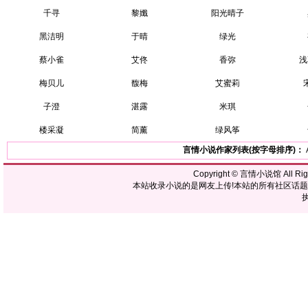
千寻
黎孅
阳光晴子
黑洁明
于晴
绿光
蔡小雀
艾佟
香弥
浅
梅贝儿
馥梅
艾蜜莉
子澄
湛露
米琪
楼采凝
简薰
绿风筝
言情小说作家列表(按字母排序)：
Copyright ©
言情小说馆
All R
本站收录小说的是网友上传!本站的所有社区话
执