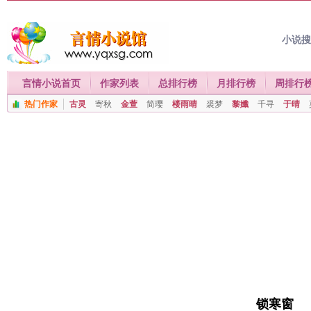
小说
言情小说首页
作家列表
总排行榜
月排行榜
周排行
热门作家
古灵
寄秋
金萱
简璎
楼雨晴
裘梦
黎孅
千寻
于晴
锁寒窗