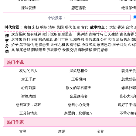
辣味爱情
恋恋雪歌
绝世倾情
小说搜索：
时代背景：
唐朝
宋朝
明朝
清朝
民国
现代
架空
古代
故事地点：
大陆
香港
台湾
欢喜冤家
情有独钟
候门似海
别后重逢
一见钟情
青梅竹马
日久生情
古色古香
情
尽甘来
误打误撞
暗恋成真
豪门世家
江湖恩怨
弄假成真
公司恋情
清新隽永
阴
节
娇子
黑帮情仇
患得患失
天作之和
因祸得福
协议买卖
家族恩怨
浪子回头
久别
分
凰
破案悬疑
阴错阳差
强取豪夺
爱恨交织
魂驰梦移
豪门恩怨
类
热门小说
枕边的男人
温柔怒相公
妻凭子贵
肃王千岁
王爷惧内
总裁酷爸
心疼前妻
欲女的暴君前夫
恶羊扑郎
谢绝离婚
金屋藏艳妻
伤心大老
总裁室友，坏坏
总裁小心失身
说好了不结
五分熟情夫
亲爱的，您哪位？
不乖小娇
热门作家
古灵
席绢
金萱