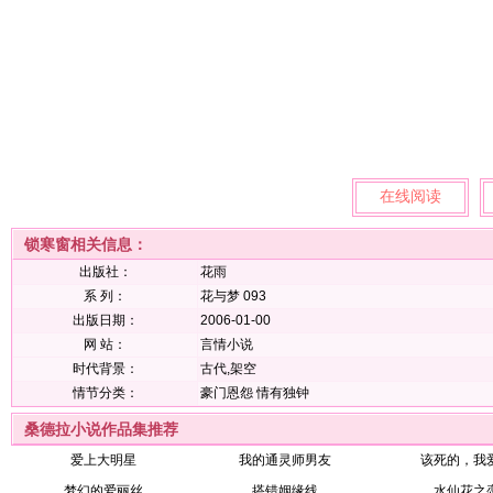
在线阅读
锁寒窗相关信息：
出版社：
花雨
系 列：
花与梦 093
出版日期：
2006-01-00
网 站：
言情小说
时代背景：
古代,架空
情节分类：
豪门恩怨
情有独钟
桑德拉小说作品集推荐
爱上大明星
我的通灵师男友
该死的，我
梦幻的爱丽丝
搭错姻缘线
水仙花之