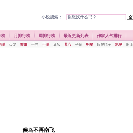
小说搜索：
行榜
月排行榜
周排行榜
最近更新列表
作家人气排行
雨晴
裘梦
黎孅
千寻
于晴
莫颜
典心
子纹
明星
阳光晴子
凯琍
谢
候鸟不再南飞