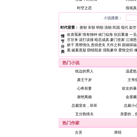
时空之恋
假戏真
小说搜索：
时代背景：
唐朝
宋朝
明朝
清朝
民国
现代
架空
欢喜冤家
情有独钟
候门似海
别后重逢
一见
情
尽甘来
误打误撞
暗恋成真
豪门世家
江湖恩
节
娇子
黑帮情仇
患得患失
天作之和
因祸得福
分
凰
破案悬疑
阴错阳差
强取豪夺
爱恨交织
类
热门小说
枕边的男人
温柔怒
肃王千岁
王爷
心疼前妻
欲女的暴
谢绝离婚
金屋藏
总裁室友，坏坏
总裁小
五分熟情夫
亲爱的，
热门作家
古灵
席绢