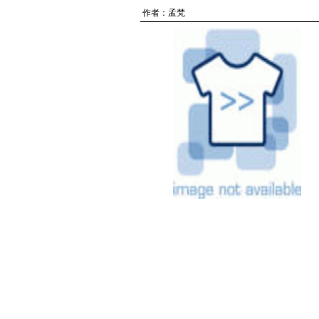
作者：
孟梵