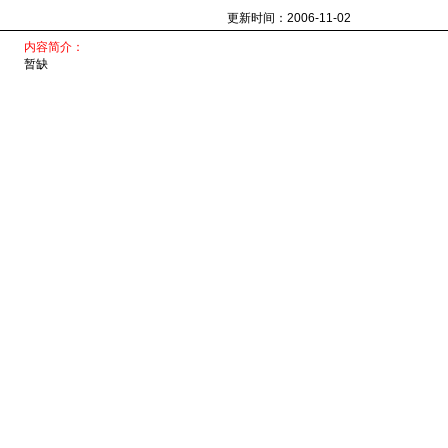
更新时间：2006-11-02
内容简介：
暂缺