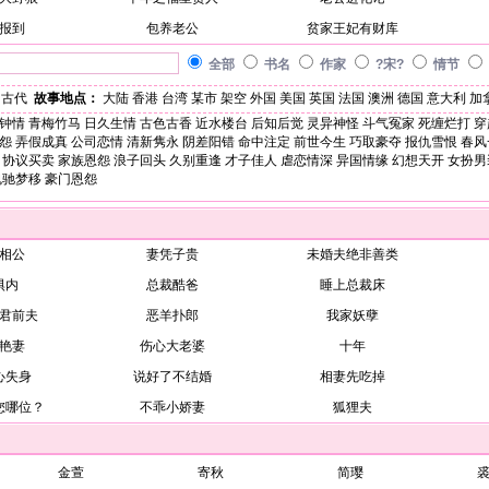
报到
包养老公
贫家王妃有财库
全部
书名
作家
?宋?
情节
古代
故事地点：
大陆
香港
台湾
某市
架空
外国
美国
英国
法国
澳洲
德国
意大利
加
钟情
青梅竹马
日久生情
古色古香
近水楼台
后知后觉
灵异神怪
斗气冤家
死缠烂打
穿
怨
弄假成真
公司恋情
清新隽永
阴差阳错
命中注定
前世今生
巧取豪夺
报仇雪恨
春风
协议买卖
家族恩怨
浪子回头
久别重逢
才子佳人
虐恋情深
异国情缘
幻想天开
女扮男
魂驰梦移
豪门恩怨
相公
妻凭子贵
未婚夫绝非善类
惧内
总裁酷爸
睡上总裁床
君前夫
恶羊扑郎
我家妖孽
艳妻
伤心大老婆
十年
心失身
说好了不结婚
相妻先吃掉
您哪位？
不乖小娇妻
狐狸夫
金萱
寄秋
简璎