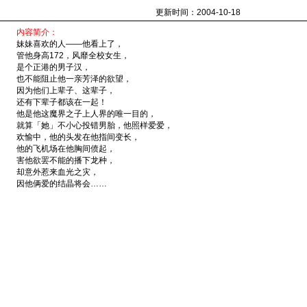
更新时间：2004-10-18
内容简介：
妹妹喜欢的人——他看上了，
管他身高172，风靡全校女生，
是个正港的男子汉，
也不能阻止他一亲芳泽的欲望，
因为他们上辈子、这辈子，
还有下辈子都该在一起！
他是他这魔界之子上人界的唯一目的，
就算「她」不小心投错男胎，他照样爱爱，
欢愉中，他的头发在他指间变长，
他的飞机场在他胸间偾起，
害他欲罢不能的播下龙种，
却意外惹来血光之灾，
因他俩爱的结晶将会……