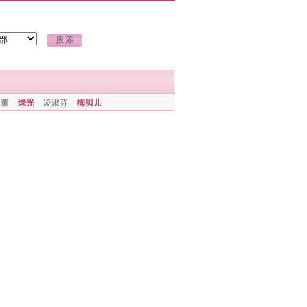
上薰
绿光
凌淑芬
梅贝儿