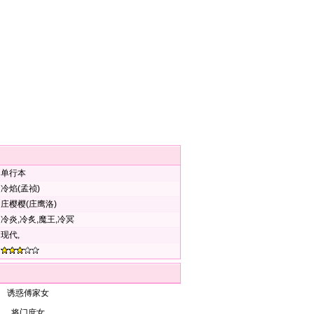
单行本
冷焰(孟祯)
庄樱樱(庄鹰洛)
冷炎,冷炙,魔王,冷冥
现代,
诱惑傅家女
将门庶女