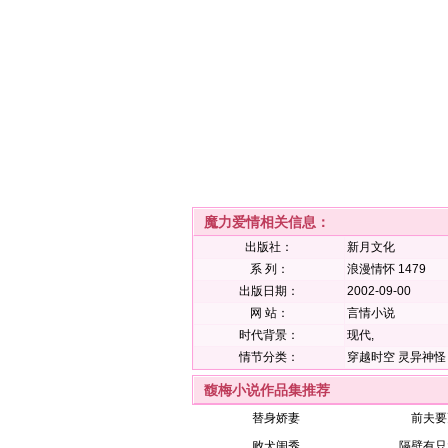
魔力爱情相关信息：
出版社：
新月文化
系 列：
浪漫情怀 1479
出版日期：
2002-09-00
网 站：
言情小说
时代背景：
现代,
情节分类：
穿越时空
灵异神怪
馥梅小说作品集推荐
替身娇妻
前夫要
败犬闺秀
隔壁有只