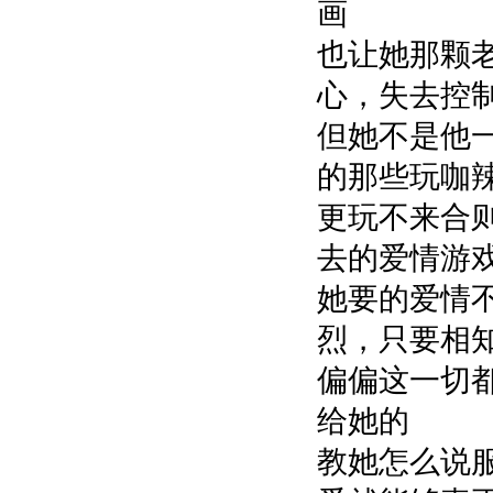
画
也让她那颗
心，失去控
但她不是他
的那些玩咖
更玩不来合
去的爱情游
她要的爱情
烈，只要相
偏偏这一切
给她的
教她怎么说