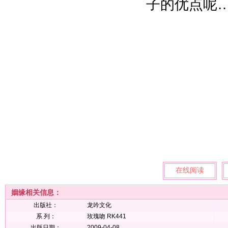
子的优点呢
在线阅读
姻缘相关信息：
出版社：
龙吟文化
系 列：
玫瑰吻 RK441
出版日期：
2009-04-08