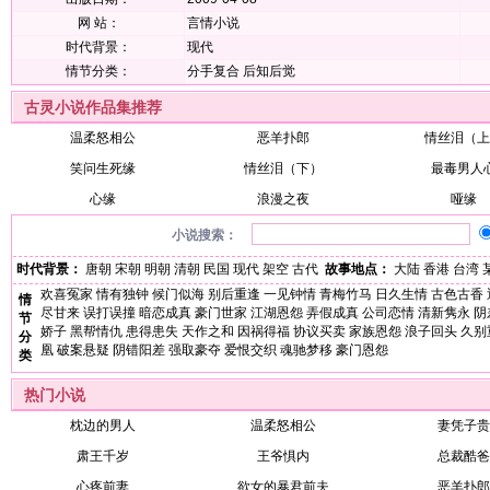
网 站：
言情小说
时代背景：
现代
情节分类：
分手复合
后知后觉
古灵小说作品集推荐
温柔怒相公
恶羊扑郎
情丝泪（上
笑问生死缘
情丝泪（下）
最毒男人
心缘
浪漫之夜
哑缘
小说搜索：
时代背景：
唐朝
宋朝
明朝
清朝
民国
现代
架空
古代
故事地点：
大陆
香港
台湾
欢喜冤家
情有独钟
候门似海
别后重逢
一见钟情
青梅竹马
日久生情
古色古香
情
尽甘来
误打误撞
暗恋成真
豪门世家
江湖恩怨
弄假成真
公司恋情
清新隽永
阴
节
娇子
黑帮情仇
患得患失
天作之和
因祸得福
协议买卖
家族恩怨
浪子回头
久别
分
凰
破案悬疑
阴错阳差
强取豪夺
爱恨交织
魂驰梦移
豪门恩怨
类
热门小说
枕边的男人
温柔怒相公
妻凭子贵
肃王千岁
王爷惧内
总裁酷爸
心疼前妻
欲女的暴君前夫
恶羊扑郎