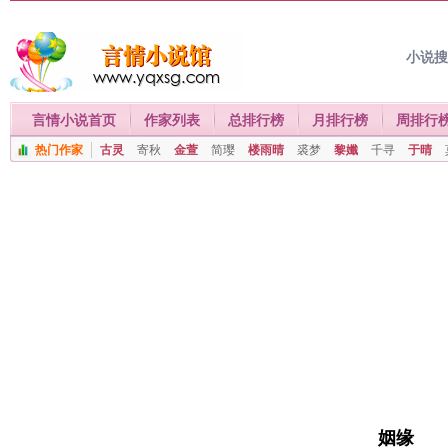
小说
言情小说首页
作家列表
总排行榜
月排行榜
周排行
热门作家
古灵
寄秋
金萱
简璎
楼雨晴
裘梦
黎孅
千寻
于晴
姻缘