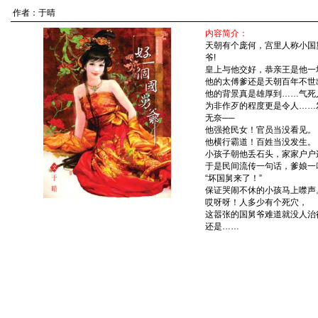
作者：
于晴
内容简介：
天朝有个庞何，宫里人称小国
爷!
皇上与他交好，恭亲王是他
他的太傅爹还是天朝百年不
他的背景真是雄厚到……气
为非作歹的程度更是令人…
无奈──
他强抢民女！官员当没看见
他横行霸道！百姓当没发
小孩子朝他丢石头，家家户
于是民间流传一句话，爹娘
“坏国舅来了！”
保证哭闹不休的小孩马上噤
哎呀呀！人多少有个死穴，
这嚣张的国舅爷难道就没人
还是……