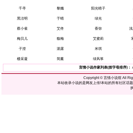
千寻
黎孅
阳光晴子
黑洁明
于晴
绿光
蔡小雀
艾佟
香弥
浅
梅贝儿
馥梅
艾蜜莉
子澄
湛露
米琪
楼采凝
简薰
绿风筝
言情小说作家列表(按字母排序)：
Copyright ©
言情小说馆
All R
本站收录小说的是网友上传!本站的所有社区话
执