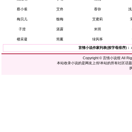
蔡小雀
艾佟
香弥
浅
梅贝儿
馥梅
艾蜜莉
子澄
湛露
米琪
楼采凝
简薰
绿风筝
言情小说作家列表(按字母排序)：
Copyright ©
言情小说馆
All R
本站收录小说的是网友上传!本站的所有社区话
执