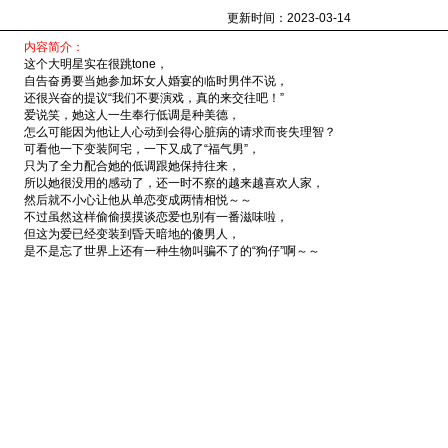
更新时间：2023-03-14
内容简介：
这个大明星实在很跳tone，
自告奋勇要当她参加坏女人婚宴的临时男伴不说，
还很兴奋的提议“我们不要演戏，真的来交往吧！”
爱说笑，她这人一生奉行低调是种美德，
怎么可能因为他让人心动到会得心脏病的请求而丧失理智？
可看他一下变装阿宅，一下又成了“福气男”，
只为了全力配合她的低调跟她保持往来，
所以她很没用的感动了，还一时不察的越来越喜欢人家，
然后就不小心让他从单恋变成两情相悦～～
不过虽然这样偷偷摸摸谈恋爱也别有一番滋味啦，
但这为爱已经变装到昏天暗地的傻男人，
是不是忘了世界上还有一种生物叫骗不了的“狗仔”啊～～