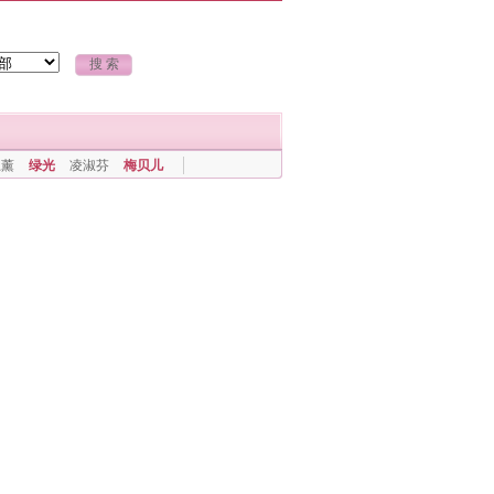
上薰
绿光
凌淑芬
梅贝儿