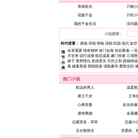
英雄前夫
只吻小
花脸千金
只吃小
我的千金生活
没问题
小说搜索：
时代背景：
唐朝
宋朝
明朝
清朝
民国
现代
架空
欢喜冤家
情有独钟
候门似海
别后重逢
一见
情
尽甘来
误打误撞
暗恋成真
豪门世家
江湖恩
节
娇子
黑帮情仇
患得患失
天作之和
因祸得福
分
凰
破案悬疑
阴错阳差
强取豪夺
爱恨交织
类
热门小说
枕边的男人
温柔怒
肃王千岁
王爷
心疼前妻
欲女的暴
谢绝离婚
金屋藏
总裁室友，坏坏
总裁小
五分熟情夫
亲爱的，