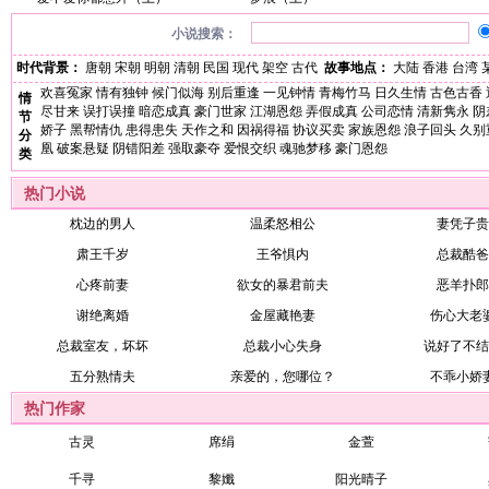
小说搜索：
时代背景：
唐朝
宋朝
明朝
清朝
民国
现代
架空
古代
故事地点：
大陆
香港
台湾
欢喜冤家
情有独钟
候门似海
别后重逢
一见钟情
青梅竹马
日久生情
古色古香
情
尽甘来
误打误撞
暗恋成真
豪门世家
江湖恩怨
弄假成真
公司恋情
清新隽永
阴
节
娇子
黑帮情仇
患得患失
天作之和
因祸得福
协议买卖
家族恩怨
浪子回头
久别
分
凰
破案悬疑
阴错阳差
强取豪夺
爱恨交织
魂驰梦移
豪门恩怨
类
热门小说
枕边的男人
温柔怒相公
妻凭子贵
肃王千岁
王爷惧内
总裁酷爸
心疼前妻
欲女的暴君前夫
恶羊扑郎
谢绝离婚
金屋藏艳妻
伤心大老
总裁室友，坏坏
总裁小心失身
说好了不结
五分熟情夫
亲爱的，您哪位？
不乖小娇
热门作家
古灵
席绢
金萱
千寻
黎孅
阳光晴子