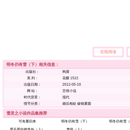
在线阅读
明冬仍有雪（下）相关信息：
出版社：
狗屋
系 列：
花蝶 1522
出版日期：
2012-05-10
网 站：
言情小说
时代背景：
现代
情节分类：
婚后相处
破镜重圆
雪灵之小说作品集推荐
可有雁归来
明冬仍有雪（下）
明冬仍有雪（
爱不爱你都意外（上）
梦痕（上）