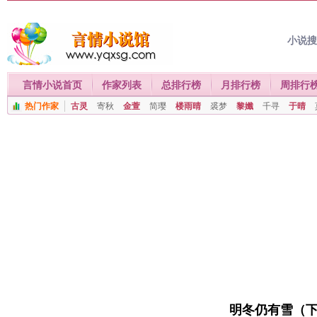
小说
言情小说首页
作家列表
总排行榜
月排行榜
周排行
热门作家
古灵
寄秋
金萱
简璎
楼雨晴
裘梦
黎孅
千寻
于晴
明冬仍有雪（