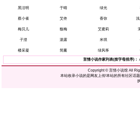
黑洁明
于晴
绿光
蔡小雀
艾佟
香弥
浅
梅贝儿
馥梅
艾蜜莉
子澄
湛露
米琪
楼采凝
简薰
绿风筝
言情小说作家列表(按字母排序)：
Copyright ©
言情小说馆
All R
本站收录小说的是网友上传!本站的所有社区话
执