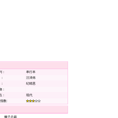
列：
单行本
角：
汪泽炜
角：
纪晴恩
物：
点：
现代
指数:
狮子总裁