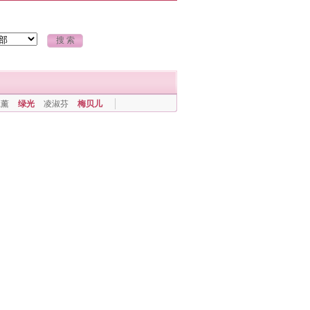
上薰
绿光
凌淑芬
梅贝儿