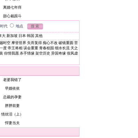
离婚七年痒
甜心栽跟斗
时代
地点
拿大
新加坡
日本
韩国
其他
越时空
摩登世界
失而复得
痴心不改
破镜重圆
苦
一度
帝王将相
误会重重
青春校园
细水长流
天之
装
你情我愿
杀手情缘
架空历史
异国奇缘
假凤虚
老婆我错了
早婚依依
总裁的孕妻
胖胖前妻
情丝泪（上）
悍妻当夫