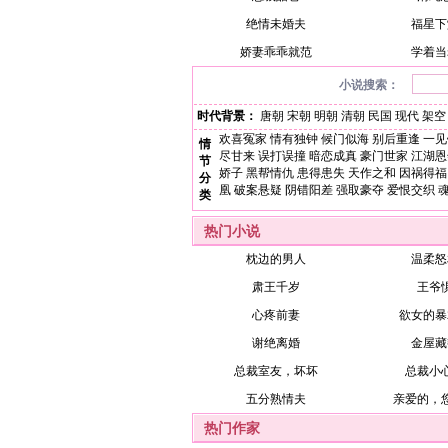
绝情未婚夫
福星下
娇妻乖乖就范
学着当
小说搜索：
时代背景：
唐朝
宋朝
明朝
清朝
民国
现代
架空
欢喜冤家
情有独钟
候门似海
别后重逢
一见
情
尽甘来
误打误撞
暗恋成真
豪门世家
江湖恩
节
娇子
黑帮情仇
患得患失
天作之和
因祸得福
分
凰
破案悬疑
阴错阳差
强取豪夺
爱恨交织
类
热门小说
枕边的男人
温柔怒
肃王千岁
王爷
心疼前妻
欲女的暴
谢绝离婚
金屋藏
总裁室友，坏坏
总裁小
五分熟情夫
亲爱的，
热门作家