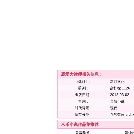
霸爱大律师相关信息：
出版社：
新月文化
系 列：
甜柠檬 1126
出版日期：
2018-03-02
网 站：
言情小说
时代背景：
现代
情节分类：
斗气冤家
近水
米乐小说作品集推荐
总裁酷爸
清纯