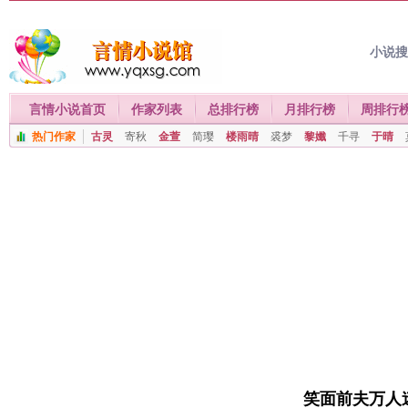
小说
言情小说首页
作家列表
总排行榜
月排行榜
周排行
热门作家
古灵
寄秋
金萱
简璎
楼雨晴
裘梦
黎孅
千寻
于晴
笑面前夫万人