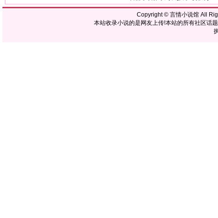
Copyright ©
言情小说馆
All R
本站收录小说的是网友上传!本站的所有社区话
执