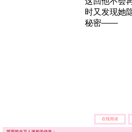
这回他不会
时又发现她
秘密——
在线阅读
笑面前夫万人迷相关信息：