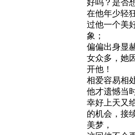
好吗？是否
在他年少轻
过他一个美
象；
偏偏出身显
女众多，她
开他！
相爱容易相
他才遗憾当
幸好上天又
的机会，接
美梦，