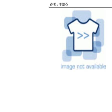
作者：
于澄心