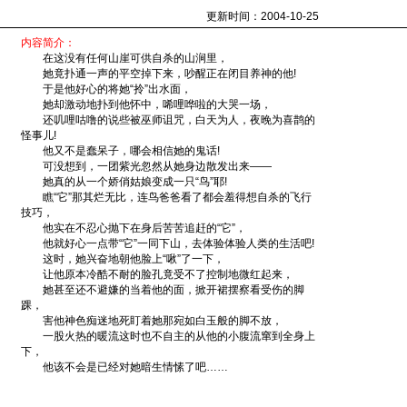
更新时间：2004-10-25
内容简介：
在这没有任何山崖可供自杀的山涧里，
她竟扑通一声的平空掉下来，吵醒正在闭目养神的他!
于是他好心的将她“拎”出水面，
她却激动地扑到他怀中，唏哩哗啦的大哭一场，
还叽哩咕噜的说些被巫师诅咒，白天为人，夜晚为喜鹊的
怪事儿!
他又不是蠢呆子，哪会相信她的鬼话!
可没想到，一团紫光忽然从她身边散发出来——
她真的从一个娇俏姑娘变成一只“鸟”耶!
瞧“它”那其烂无比，连鸟爸爸看了都会羞得想自杀的飞行
技巧，
他实在不忍心抛下在身后苦苦追赶的“它”，
他就好心一点带“它”一同下山，去体验体验人类的生活吧!
这时，她兴奋地朝他脸上“啾”了一下，
让他原本冷酷不耐的脸孔竟受不了控制地微红起来，
她甚至还不避嫌的当着他的面，掀开裙摆察看受伤的脚
踝，
害他神色痴迷地死盯着她那宛如白玉般的脚不放，
一股火热的暖流这时也不自主的从他的小腹流窜到全身上
下，
他该不会是已经对她暗生情愫了吧……