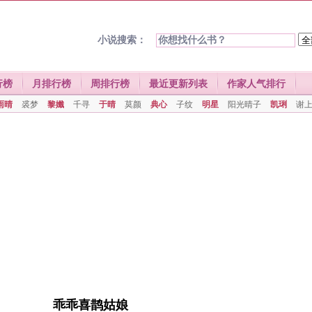
小说搜索：
行榜
月排行榜
周排行榜
最近更新列表
作家人气排行
雨晴
裘梦
黎孅
千寻
于晴
莫颜
典心
子纹
明星
阳光晴子
凯琍
谢
乖乖喜鹊姑娘