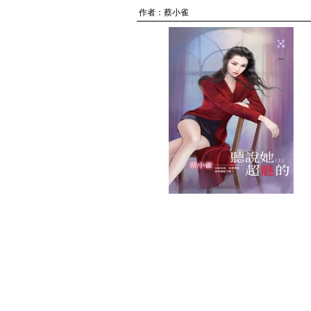
作者：
蔡小雀