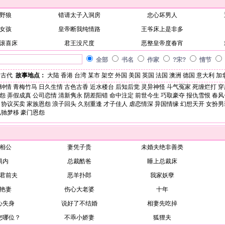
野狼
错请太子入洞房
忠心坏男人
女孩
皇帝断我纯情路
王爷床上是非多
滚喜床
君王没尺度
恶整皇帝度春宵
全部
书名
作家
?宋?
情节
古代
故事地点：
大陆
香港
台湾
某市
架空
外国
美国
英国
法国
澳洲
德国
意大利
加
钟情
青梅竹马
日久生情
古色古香
近水楼台
后知后觉
灵异神怪
斗气冤家
死缠烂打
穿
怨
弄假成真
公司恋情
清新隽永
阴差阳错
命中注定
前世今生
巧取豪夺
报仇雪恨
春风
协议买卖
家族恩怨
浪子回头
久别重逢
才子佳人
虐恋情深
异国情缘
幻想天开
女扮男
魂驰梦移
豪门恩怨
相公
妻凭子贵
未婚夫绝非善类
惧内
总裁酷爸
睡上总裁床
君前夫
恶羊扑郎
我家妖孽
艳妻
伤心大老婆
十年
心失身
说好了不结婚
相妻先吃掉
您哪位？
不乖小娇妻
狐狸夫