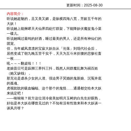
更新时间：2025-08-30
内容简介：
听说她超魅的，且又美又媚，是纵横四海八荒，芳龄五千年的
大妖！
听说她上能揪哮天犬仙界四处打群架，下能降妖伏魔捉鬼小菜
一碟儿。
听说她喝过最纯的好酒，睡过最美的男人，还是所有神仙们的
团宠。
但，当年威风凛凛的宝寐大妖自从「沦落」到现代社会后，
居然变成了朝九晚五苦干实干，天天为五斗米折腰的悲惨社畜
一枚……
吼～～～翻桌啦！！！
老娘昔日可是跺脚三界抖三抖，既然人间群魔乱舞为祸百姓
（她又缺钱），
那无论是虐杀少女的人渣、强迫男子冥婚的鬼新娘、沉冤井底
的孤魂、
虎视眈眈的吸血蝙蝠、这个那个的鬼怪……通通都交给本大妖
来搞定吧！
——唉唉唉？前方这位清冷俊美如明月玉树的白先生好眼熟，
好似是本大妖在哪曾见过的？不知有没有性致来和本大妖谈一
谈风月呀？