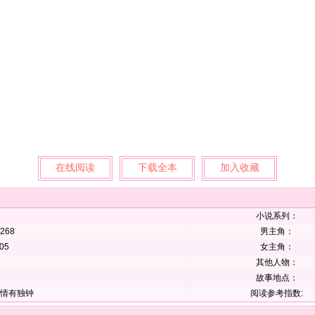
在线阅读
下载全本
加入收藏
小说系列：
268
男主角：
-05
女主角：
其他人物：
故事地点：
情有独钟
阅读参考指数: