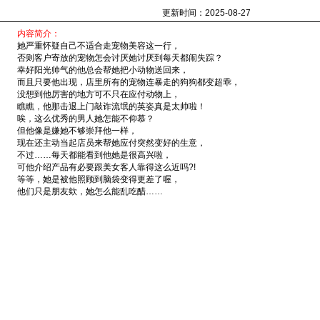
更新时间：2025-08-27
内容简介：
她严重怀疑自己不适合走宠物美容这一行，
否则客户寄放的宠物怎会讨厌她讨厌到每天都闹失踪？
幸好阳光帅气的他总会帮她把小动物送回来，
而且只要他出现，店里所有的宠物连暴走的狗狗都变超乖，
没想到他厉害的地方可不只在应付动物上，
瞧瞧，他那击退上门敲诈流氓的英姿真是太帅啦！
唉，这么优秀的男人她怎能不仰慕？
但他像是嫌她不够崇拜他一样，
现在还主动当起店员来帮她应付突然变好的生意，
不过……每天都能看到他她是很高兴啦，
可他介绍产品有必要跟美女客人靠得这么近吗?!
等等，她是被他照顾到脑袋变得更差了喔，
他们只是朋友欸，她怎么能乱吃醋……