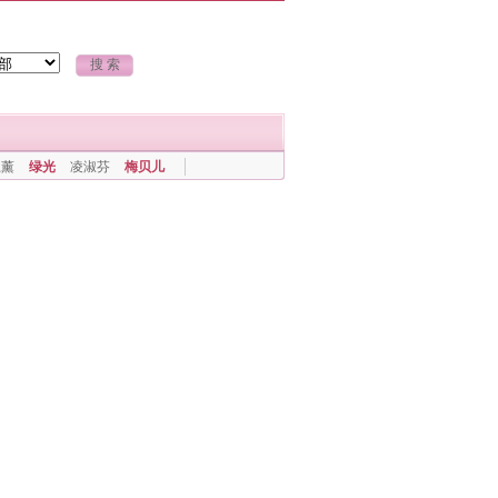
上薰
绿光
凌淑芬
梅贝儿