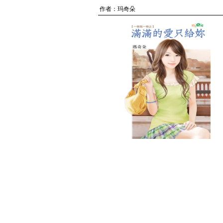
作者：
玛奇朵