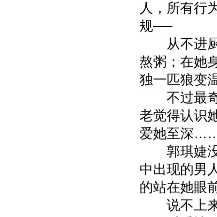
人，所有行
规──
从不进厨
熬粥；在她
独一匹狼变
不过最奇
老觉得认识
爱她至深…
郭琪婕没
中出现的男
的站在她眼
说不上来