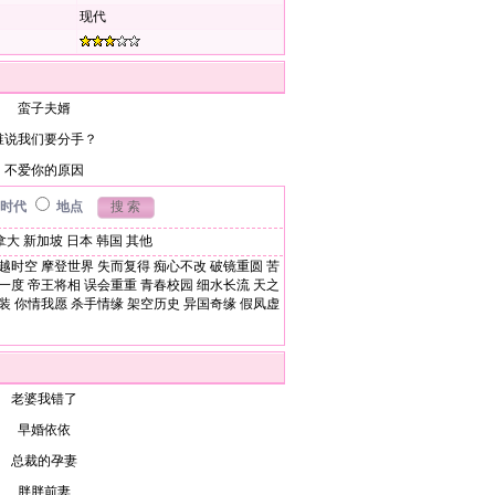
现代
蛮子夫婿
谁说我们要分手？
不爱你的原因
时代
地点
拿大
新加坡
日本
韩国
其他
越时空
摩登世界
失而复得
痴心不改
破镜重圆
苦
一度
帝王将相
误会重重
青春校园
细水长流
天之
装
你情我愿
杀手情缘
架空历史
异国奇缘
假凤虚
老婆我错了
早婚依依
总裁的孕妻
胖胖前妻