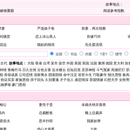
故事地点：
破镜重圆
阅读参考指数:
娇妻
严选孩子爸
前妻，再次指教
闷骚货
恋上冰山美人
良缘巧对
花边
猫奴的报偿
先生耍流氓
全部
书名
作家
?宋?
情节
古代
故事地点：
大陆
香港
台湾
某市
架空
外国
美国
英国
法国
澳洲
德国
意大利
加
钟情
青梅竹马
日久生情
古色古香
近水楼台
后知后觉
灵异神怪
斗气冤家
死缠烂打
穿
怨
弄假成真
公司恋情
清新隽永
阴差阳错
命中注定
前世今生
巧取豪夺
报仇雪恨
春风
协议买卖
家族恩怨
浪子回头
久别重逢
才子佳人
虐恋情深
异国情缘
幻想天开
女扮男
魂驰梦移
豪门恩怨
相公
妻凭子贵
未婚夫绝非善类
惧内
总裁酷爸
睡上总裁床
君前夫
恶羊扑郎
我家妖孽
艳妻
伤心大老婆
十年