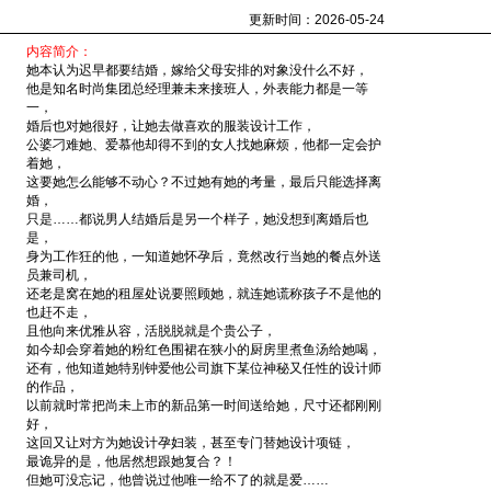
更新时间：2026-05-24
内容简介：
她本认为迟早都要结婚，嫁给父母安排的对象没什么不好，
他是知名时尚集团总经理兼未来接班人，外表能力都是一等
一，
婚后也对她很好，让她去做喜欢的服装设计工作，
公婆刁难她、爱慕他却得不到的女人找她麻烦，他都一定会护
着她，
这要她怎么能够不动心？不过她有她的考量，最后只能选择离
婚，
只是……都说男人结婚后是另一个样子，她没想到离婚后也
是，
身为工作狂的他，一知道她怀孕后，竟然改行当她的餐点外送
员兼司机，
还老是窝在她的租屋处说要照顾她，就连她谎称孩子不是他的
也赶不走，
且他向来优雅从容，活脱脱就是个贵公子，
如今却会穿着她的粉红色围裙在狭小的厨房里煮鱼汤给她喝，
还有，他知道她特别钟爱他公司旗下某位神秘又任性的设计师
的作品，
以前就时常把尚未上市的新品第一时间送给她，尺寸还都刚刚
好，
这回又让对方为她设计孕妇装，甚至专门替她设计项链，
最诡异的是，他居然想跟她复合？！
但她可没忘记，他曾说过他唯一给不了的就是爱……